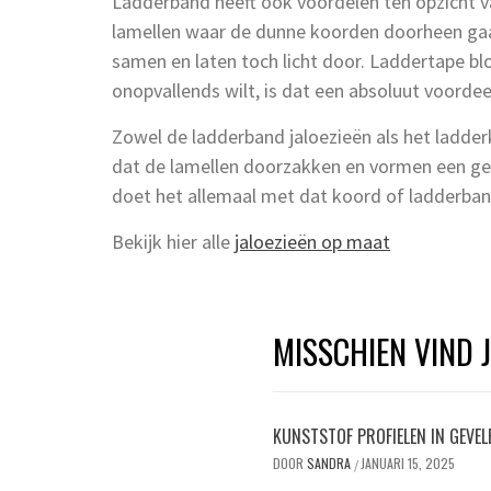
Ladderband heeft ook voordelen ten opzicht 
lamellen waar de dunne koorden doorheen gaan
samen en laten toch licht door. Laddertape blo
onopvallends wilt, is dat een absoluut voorde
Zowel de ladderband jaloezieën als het ladde
dat de lamellen doorzakken en vormen een gele
doet het allemaal met dat koord of ladderban
Bekijk hier alle
jaloezieën op maat
MISSCHIEN VIND 
KUNSTSTOF PROFIELEN IN GEVE
DOOR
SANDRA
JANUARI 15, 2025
/