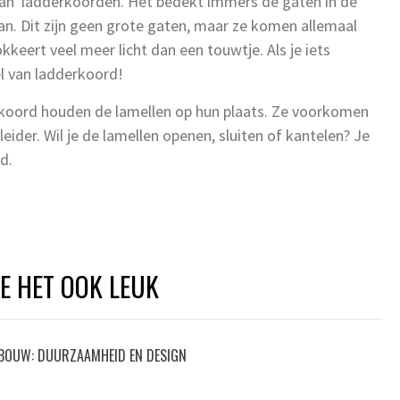
van ladderkoorden. Het bedekt immers de gaten in de
. Dit zijn geen grote gaten, maar ze komen allemaal
kkeert veel meer licht dan een touwtje. Als je iets
el van ladderkoord!
rkoord houden de lamellen op hun plaats. Ze voorkomen
ider. Wil je de lamellen openen, sluiten of kantelen? Je
d.
JE HET OOK LEUK
LBOUW: DUURZAAMHEID EN DESIGN