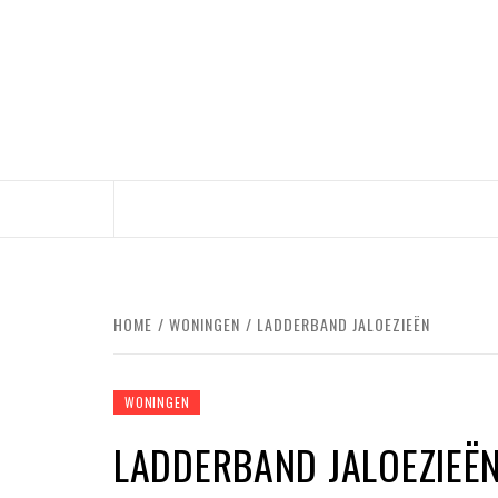
Ga
naar
de
inhoud
HOME
WONINGEN
LADDERBAND JALOEZIEËN
WONINGEN
LADDERBAND JALOEZIEË