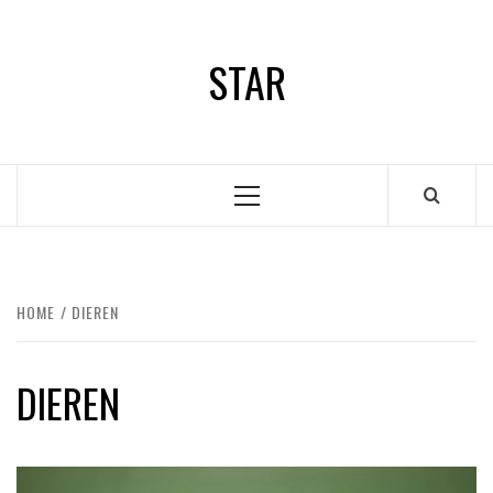
Ga
naar
STAR
de
inhoud
Primair
menu
HOME
DIEREN
DIEREN