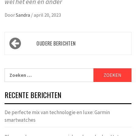
wel het één en ander
Door
Sandra
/
april 20, 2023
Berichtennavigatie
OUDERE BERICHTEN
Zoeken
naar:
RECENTE BERICHTEN
De perfecte mix van technologie en luxe: Garmin
smartwatches