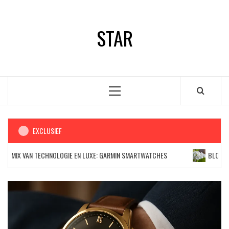
Ga
naar
STAR
de
inhoud
Primair
menu
EXCLUSIEF
MIX VAN TECHNOLOGIE EN LUXE: GARMIN SMARTWATCHES
BLOEMEN BE