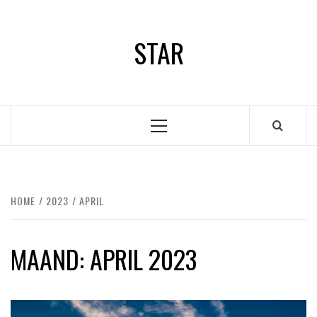
Ga
naar
STAR
de
inhoud
Primair
menu
HOME
2023
APRIL
MAAND:
APRIL 2023