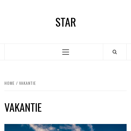
Ga
naar
STAR
de
inhoud
Primair
menu
HOME
VAKANTIE
VAKANTIE