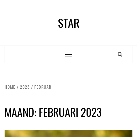
Ga
naar
STAR
de
inhoud
Primair
menu
HOME
2023
FEBRUARI
MAAND:
FEBRUARI 2023